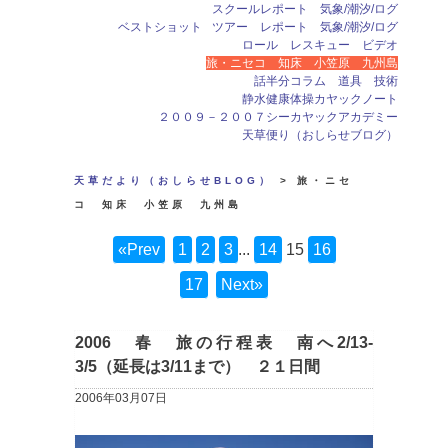
スクールレポート 気象/潮汐/ログ
ベストショット
ツアー レポート 気象/潮汐/ログ
ロール レスキュー ビデオ
旅・ニセコ 知床 小笠原 九州島
話半分コラム 道具 技術
静水健康体操カヤックノート
２００９－２００７シーカヤックアカデミー
天草便り（おしらせブログ）
天草だより（おしらせBLOG）
> 旅・ニセ
コ 知床 小笠原 九州島
«Prev
1
2
3
...
14
15
16
17
Next»
2006 春 旅の行程表 南へ2/13-
3/5（延長は3/11まで） ２１日間
2006年03月07日