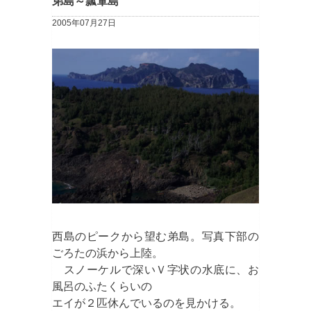
弟島～瓢箪島
2005年07月27日
西島のピークから望む弟島。写真下部の
ごろたの浜から上陸。
スノーケルで深いＶ字状の水底に、お
風呂のふたくらいの
エイが２匹休んでいるのを見かける。