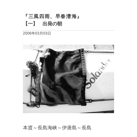
『三風四雨、早春漕海』
【一】 出発の朝
2006年03月03日
本渡～長島海峡～伊唐島～長島