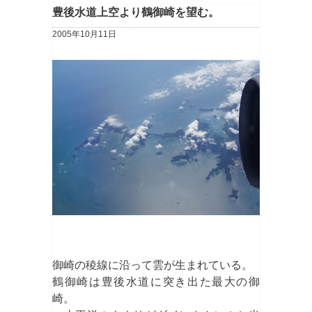
豊後水道上空より鶴御崎を望む。
2005年10月11日
御崎の稜線に沿って雲が生まれている。
鶴御崎は豊後水道に突き出た最大の御
崎。