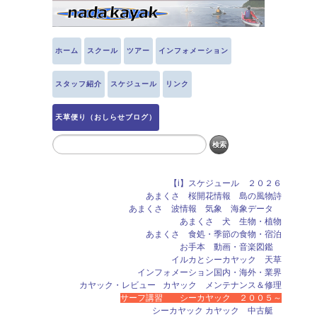
ホーム
スクール
ツアー
インフォメーション
スタッフ紹介
スケジュール
リンク
天草便り（おしらせブログ）
【i】スケジュール ２０２６
あまくさ 桜開花情報 島の風物詩
あまくさ 波情報 気象 海象データ
あまくさ 犬 生物・植物
あまくさ 食処・季節の食物・宿泊
お手本 動画・音楽図鑑
イルカとシーカヤック 天草
インフォメーション国内・海外・業界
カヤック・レビュー
カヤック メンテナンス＆修理
サーフ講習 シーカヤック ２００５～
シーカヤック カヤック 中古艇