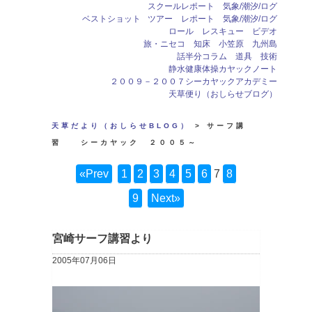
スクールレポート 気象/潮汐/ログ
ベストショット
ツアー レポート 気象/潮汐/ログ
ロール レスキュー ビデオ
旅・ニセコ 知床 小笠原 九州島
話半分コラム 道具 技術
静水健康体操カヤックノート
２００９－２００７シーカヤックアカデミー
天草便り（おしらせブログ）
天草だより（おしらせBLOG）
> サーフ講
習 シーカヤック ２００５～
«Prev
1
2
3
4
5
6
7
8
9
Next»
宮崎サーフ講習より
2005年07月06日