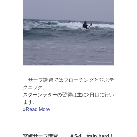
サーフ講習ではブローチングと並ぶテ
クニック、
スターンラダーの習得は主に2日目に行い
ます。
»
Read More
宮崎サーフ講習 ＃5-4 train hard！