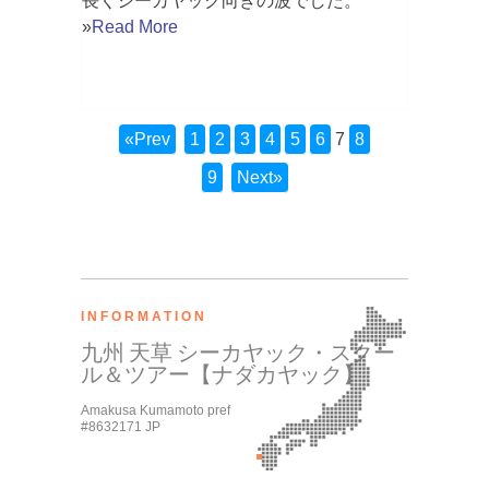
長くシーカヤック向きの波でした。
»
Read More
«Prev
1
2
3
4
5
6
7
8
9
Next»
INFORMATION
九州 天草 シーカヤック・スクー
ル＆ツアー【ナダカヤック】
Amakusa Kumamoto pref
#8632171 JP