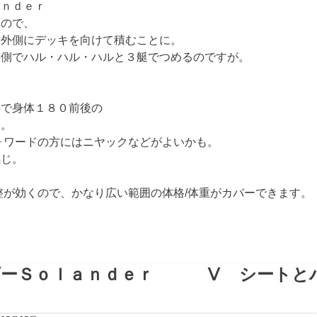
ｌａｎｄｅｒ
すので、
番外側にデッキを向けて積むことに。
内側でハル・ハル・ハルと３艇でつめるのですが。
で身体１８０前後の
す。
ォワードの方にはニヤックなどがよいかも。
感じ。
が効くので、かなり広い範囲の体格/体重がカバーできます。
ダーＳｏｌａｎｄｅｒ Ⅴ シートと