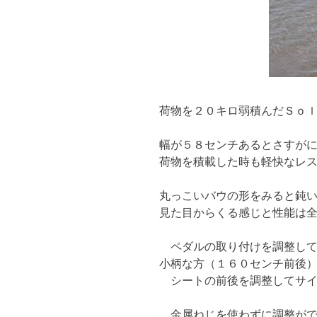
荷物を２０キロ弱積んだＳ
幅が５８センチあるとさすが
荷物を積載した時も軽快なレ
丸っこいバウの形をみると鈍
見た目からくる感じと性能は
ペダルの取り付けを調整して
小柄な方（１６０センチ前後
シートの前後を調整してサイ
金属ねじを使わずに調整がで