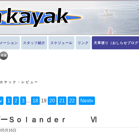
メーション
スタッフ紹介
スケジュール
リンク
天草便り（おしらせブログ
 カヤック・レビュー
v
1
2
3
...
18
19
20
21
22
Next»
ダーＳｏｌａｎｄｅｒ Ⅵ
年05月16日