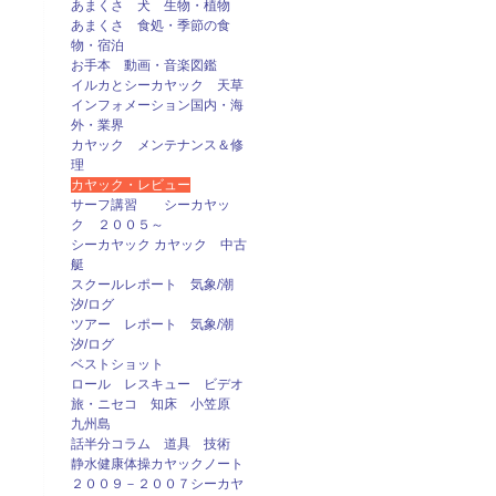
あまくさ 犬 生物・植物
あまくさ 食処・季節の食
物・宿泊
お手本 動画・音楽図鑑
イルカとシーカヤック 天草
インフォメーション国内・海
外・業界
カヤック メンテナンス＆修
理
カヤック・レビュー
サーフ講習 シーカヤッ
ク ２００５～
シーカヤック カヤック 中古
艇
スクールレポート 気象/潮
汐/ログ
ツアー レポート 気象/潮
汐/ログ
ベストショット
ロール レスキュー ビデオ
旅・ニセコ 知床 小笠原
九州島
話半分コラム 道具 技術
静水健康体操カヤックノート
２００９－２００７シーカヤ