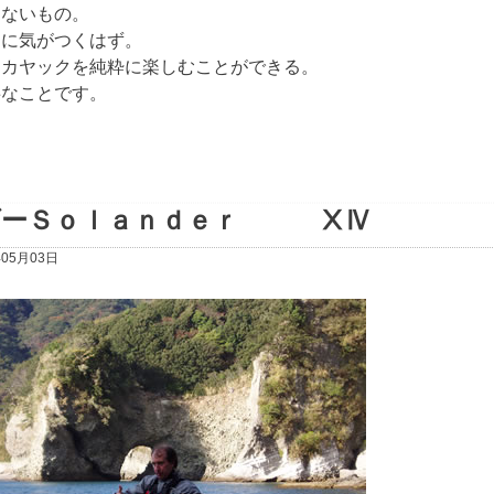
ないもの。
ぐに気がつくはず。
カヤックを純粋に楽しむことができる。
事なことです。
ダーＳｏｌａｎｄｅｒ ⅩⅣ
年05月03日