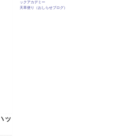
ックアカデミー
天草便り（おしらせブログ）
ハッ