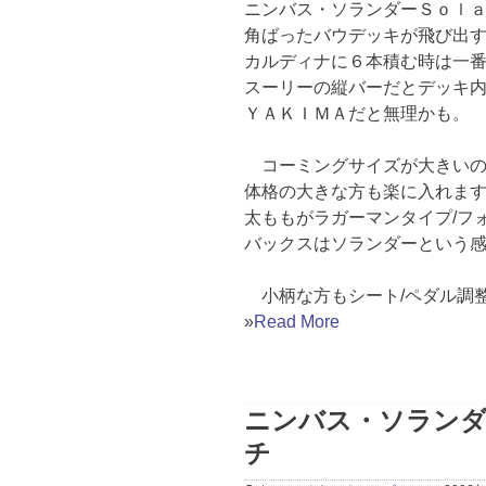
ニンバス・ソランダーＳｏ
角ばったバウデッキが飛び出
カルディナに６本積む時は一
スーリーの縦バーだとデッキ
ＹＡＫＩＭＡだと無理かも。
コーミングサイズが大きいの
体格の大きな方も楽に入れま
太ももがラガーマンタイプ/フ
バックスはソランダーという
小柄な方もシート/ペダル調整
»
Read More
ニンバス・ソラン
チ