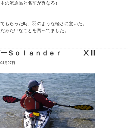
日本の流通品と名前が異なる）
てもらった時、羽のような軽さに驚いた。
のだみたいなことを言ってました。
ダーＳｏｌａｎｄｅｒ ⅩⅢ
年04月27日