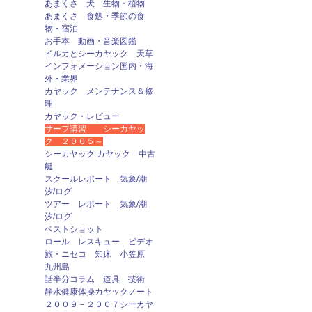
あまくさ 犬 生物・植物
あまくさ 食処・季節の食
物・宿泊
お手本 動画・音楽図鑑
イルカとシーカヤック 天草
インフォメーション国内・海
外・業界
カヤック メンテナンス＆修
理
カヤック・レビュー
サーフ講習 シーカヤッ
ク ２００５～
シーカヤック カヤック 中古
艇
スクールレポート 気象/潮
汐/ログ
ツアー レポート 気象/潮
汐/ログ
ベストショット
ロール レスキュー ビデオ
旅・ニセコ 知床 小笠原
九州島
話半分コラム 道具 技術
静水健康体操カヤックノート
２００９－２００７シーカヤ