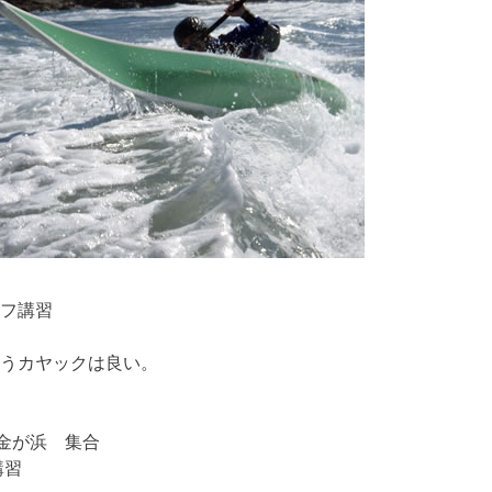
ーフ講習
うカヤックは良い。
金が浜 集合
講習