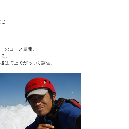
など
一のコース展開。
する。
後は海上でがっつり講習。