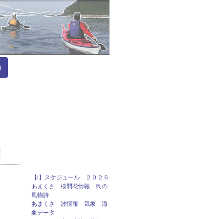
）
目
【i】スケジュール ２０２６
あまくさ 桜開花情報 島の
風物詩
あまくさ 波情報 気象 海
象データ