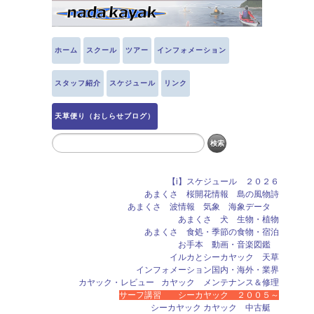
ホーム
スクール
ツアー
インフォメーション
スタッフ紹介
スケジュール
リンク
天草便り（おしらせブログ）
【i】スケジュール ２０２６
あまくさ 桜開花情報 島の風物詩
あまくさ 波情報 気象 海象データ
あまくさ 犬 生物・植物
あまくさ 食処・季節の食物・宿泊
お手本 動画・音楽図鑑
イルカとシーカヤック 天草
インフォメーション国内・海外・業界
カヤック・レビュー
カヤック メンテナンス＆修理
サーフ講習 シーカヤック ２００５～
シーカヤック カヤック 中古艇