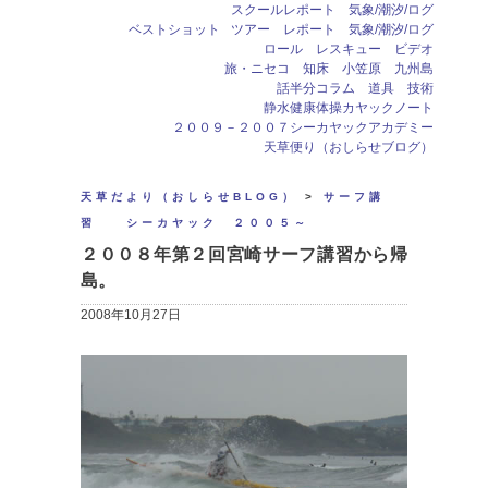
スクールレポート 気象/潮汐/ログ
ベストショット
ツアー レポート 気象/潮汐/ログ
ロール レスキュー ビデオ
旅・ニセコ 知床 小笠原 九州島
話半分コラム 道具 技術
静水健康体操カヤックノート
２００９－２００７シーカヤックアカデミー
天草便り（おしらせブログ）
天草だより（おしらせBLOG）
>
サーフ講
習 シーカヤック ２００５～
２００８年第２回宮崎サーフ講習から帰
島。
2008年10月27日