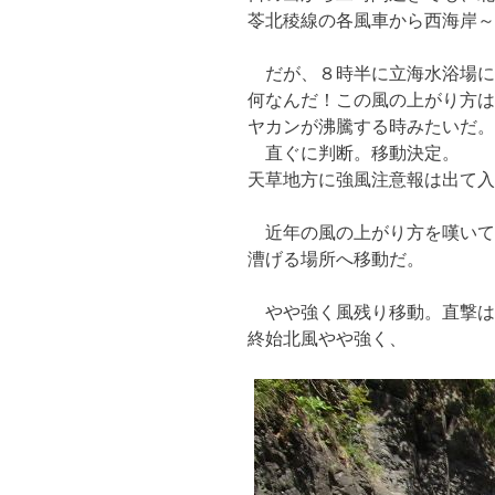
苓北稜線の各風車から西海岸～
だが、８時半に立海水浴場に
何なんだ！この風の上がり方は
ヤカンが沸騰する時みたいだ。
直ぐに判断。移動決定。
天草地方に強風注意報は出て入
近年の風の上がり方を嘆いて
漕げる場所へ移動だ。
やや強く風残り移動。直撃は
終始北風やや強く、