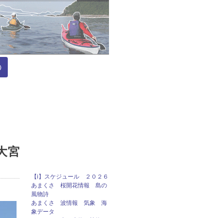
）
大宮
【i】スケジュール ２０２６
あまくさ 桜開花情報 島の
風物詩
あまくさ 波情報 気象 海
象データ