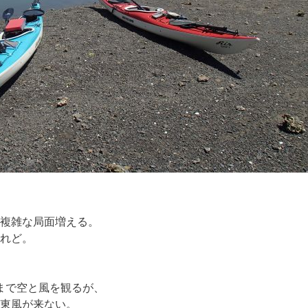
複雑な局面増える。
れど。
半まで空と風を観るが、
東風が来ない。