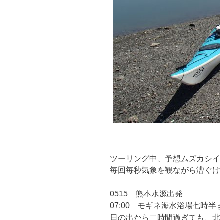
ツーリング中、予想ムズカシイ
毎回毎秒気象を観ながら漕ぐけ
0515 熊本水源出発
07:00 モギネ海水浴場七時
日の出から二時間過ぎても、北