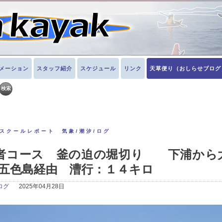
メーション
スタッフ紹介
スケジュール
リンク
天草便り（おしらせブログ
スクールレポート 気象/潮汐/ログ
土）初心者コース 釜の迫の堀切り 下浦から
五色島経由 漕行：１４キロ
ログ
2025年04月28日