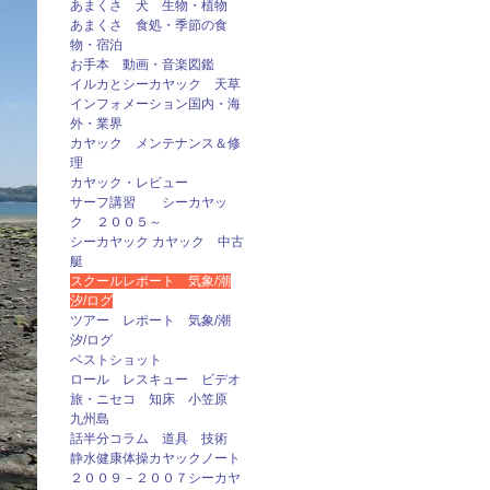
あまくさ 犬 生物・植物
あまくさ 食処・季節の食
物・宿泊
お手本 動画・音楽図鑑
イルカとシーカヤック 天草
インフォメーション国内・海
外・業界
カヤック メンテナンス＆修
理
カヤック・レビュー
サーフ講習 シーカヤッ
ク ２００５～
シーカヤック カヤック 中古
艇
スクールレポート 気象/潮
汐/ログ
ツアー レポート 気象/潮
汐/ログ
ベストショット
ロール レスキュー ビデオ
旅・ニセコ 知床 小笠原
九州島
話半分コラム 道具 技術
静水健康体操カヤックノート
２００９－２００７シーカヤ