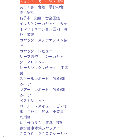
あまくさ 犬 生物・植物
あまくさ 食処・季節の食
物・宿泊
お手本 動画・音楽図鑑
イルカとシーカヤック 天草
インフォメーション国内・海
外・業界
カヤック メンテナンス＆修
理
カヤック・レビュー
サーフ講習 シーカヤッ
ク ２００５～
シーカヤック カヤック 中古
艇
スクールレポート 気象/潮
汐/ログ
ツアー レポート 気象/潮
汐/ログ
ベストショット
ロール レスキュー ビデオ
旅・ニセコ 知床 小笠原
九州島
話半分コラム 道具 技術
静水健康体操カヤックノート
２００９－２００７シーカヤ