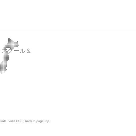
・スクール＆
raft
|
Valid CSS
|
back to page top