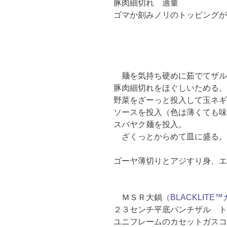
豚肉細切れ 適量
ゴマか刻みノリのトッピングが
麺を気持ち硬めに茹でてザル
豚肉細切れをほぐしいためる。
野菜をざーっと投入して玉ネギ
ソースを投入（色は薄くても味
スバヤク麺を投入。
ざくっとからめて皿に盛る。
ゴーヤ薄切りとアジすり身、エ
ＭＳＲ大鍋
（BLACKLIT
２３センチ平底パンチザル ト
ユニフレームのカセットガス