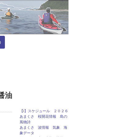
）
醤油
【i】スケジュール ２０２６
あまくさ 桜開花情報 島の
風物詩
あまくさ 波情報 気象 海
象データ