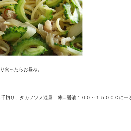
り食ったらお昼ね。
姜千切り、タカノツメ適量 薄口醤油１００～１５０ＣＣに一