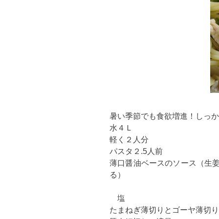
暑い季節でも食欲増進！しっか
水４Ｌ
軽く２人分
パスタ２.5人前
薄口醤油ベースのソース（生
る）
塩
たまねぎ薄切りとゴーヤ薄切り