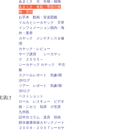
あまくさ 犬 生物・植物
あまくさ 食処・季節の食
物・宿泊
お手本 動画・音楽図鑑
イルカとシーカヤック 天草
インフォメーション国内・海
外・業界
カヤック メンテナンス＆修
理
カヤック・レビュー
サーフ講習 シーカヤッ
ク ２００５～
シーカヤック カヤック 中古
艇
スクールレポート 気象/潮
汐/ログ
ツアー レポート 気象/潮
汐/ログ
ベストショット
晩漬け
ロール レスキュー ビデオ
旅・ニセコ 知床 小笠原
九州島
話半分コラム 道具 技術
静水健康体操カヤックノート
２００９－２００７シーカヤ