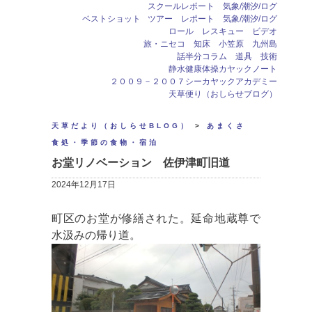
スクールレポート 気象/潮汐/ログ
ベストショット
ツアー レポート 気象/潮汐/ログ
ロール レスキュー ビデオ
旅・ニセコ 知床 小笠原 九州島
話半分コラム 道具 技術
静水健康体操カヤックノート
２００９－２００７シーカヤックアカデミー
天草便り（おしらせブログ）
天草だより（おしらせBLOG）
>
あまくさ
食処・季節の食物・宿泊
お堂リノベーション 佐伊津町旧道
2024年12月17日
町区のお堂が修繕された。延命地蔵尊で
水汲みの帰り道。