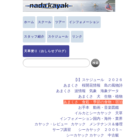
ホーム
スクール
ツアー
インフォメーション
スタッフ紹介
スケジュール
リンク
天草便り（おしらせブログ）
【i】スケジュール ２０２６
あまくさ 桜開花情報 島の風物詩
あまくさ 波情報 気象 海象データ
あまくさ 犬 生物・植物
あまくさ 食処・季節の食物・宿泊
お手本 動画・音楽図鑑
イルカとシーカヤック 天草
インフォメーション国内・海外・業界
カヤック・レビュー
カヤック メンテナンス＆修理
サーフ講習 シーカヤック ２００５～
シーカヤック カヤック 中古艇