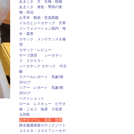
あまくさ 犬 生物・植物
あまくさ 食処・季節の食
物・宿泊
お手本 動画・音楽図鑑
イルカとシーカヤック 天草
インフォメーション国内・海
外・業界
カヤック メンテナンス＆修
理
カヤック・レビュー
サーフ講習 シーカヤッ
ク ２００５～
シーカヤック カヤック 中古
艇
スクールレポート 気象/潮
汐/ログ
ツアー レポート 気象/潮
汐/ログ
ベストショット
ロール レスキュー ビデオ
旅・ニセコ 知床 小笠原
九州島
話半分コラム 道具 技術
静水健康体操カヤックノート
２００９－２００７シーカヤ