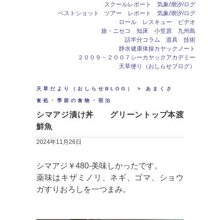
スクールレポート 気象/潮汐/ログ
ベストショット
ツアー レポート 気象/潮汐/ログ
ロール レスキュー ビデオ
旅・ニセコ 知床 小笠原 九州島
話半分コラム 道具 技術
静水健康体操カヤックノート
２００９－２００７シーカヤックアカデミー
天草便り（おしらせブログ）
天草だより（おしらせBLOG）
>
あまくさ
食処・季節の食物・宿泊
シマアジ漬け丼 グリーントップ本渡
鮮魚
2024年11月26日
シマアジ￥480-美味しかったです。
薬味はキザミノリ、ネギ、ゴマ、ショウ
ガすりおろしを一つまみ。