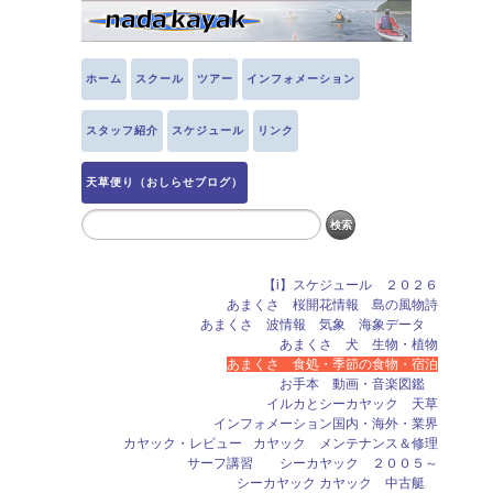
ホーム
スクール
ツアー
インフォメーション
スタッフ紹介
スケジュール
リンク
天草便り（おしらせブログ）
【i】スケジュール ２０２６
あまくさ 桜開花情報 島の風物詩
あまくさ 波情報 気象 海象データ
あまくさ 犬 生物・植物
あまくさ 食処・季節の食物・宿泊
お手本 動画・音楽図鑑
イルカとシーカヤック 天草
インフォメーション国内・海外・業界
カヤック・レビュー
カヤック メンテナンス＆修理
サーフ講習 シーカヤック ２００５～
シーカヤック カヤック 中古艇