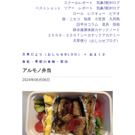
スクールレポート 気象/潮汐/ログ
ベストショット
ツアー レポート 気象/潮汐/ログ
ロール レスキュー ビデオ
旅・ニセコ 知床 小笠原 九州島
話半分コラム 道具 技術
静水健康体操カヤックノート
２００９－２００７シーカヤックアカデミー
天草便り（おしらせブログ）
天草だより（おしらせBLOG）
>
あまくさ
食処・季節の食物・宿泊
アルモノ弁当
2024年06月06日