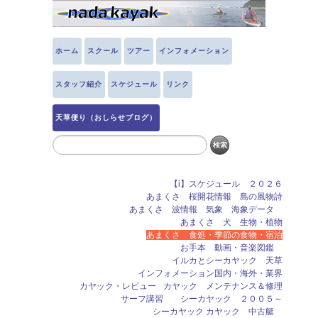
ホーム
スクール
ツアー
インフォメーション
スタッフ紹介
スケジュール
リンク
天草便り（おしらせブログ）
【i】スケジュール ２０２６
あまくさ 桜開花情報 島の風物詩
あまくさ 波情報 気象 海象データ
あまくさ 犬 生物・植物
あまくさ 食処・季節の食物・宿泊
お手本 動画・音楽図鑑
イルカとシーカヤック 天草
インフォメーション国内・海外・業界
カヤック・レビュー
カヤック メンテナンス＆修理
サーフ講習 シーカヤック ２００５～
シーカヤック カヤック 中古艇